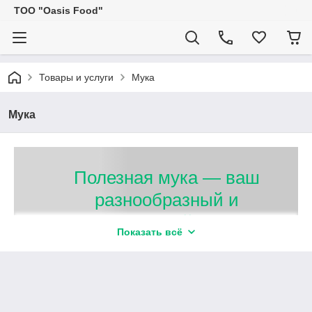
ТОО "Oasis Food"
Товары и услуги
Мука
Мука
Полезная мука — ваш
разнообразный и
качественный рацион
Показать всё
Миндальная, черемуховая, рисовая и
другие виды муки в ассортименте.
Постоянно свежая партия, прямые