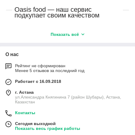
Предлагаем разнообразный ассортимент,
Oasis food — наш сервис
для классических блюд и десертов: мука
подкупает своим качеством
миндальная, рисовая, др.
Придерживаемся дистрибьюторских цен,
делая полезные продукты доступными для
Показать всё
всех.
Предлагаем муку в герметичной упаковке
Есть опыт
разного веса, вы выберете подходящий для
О нас
себя вариант.
Рейтинг не сформирован
мы более 3-х лет занимаемся
Каждый виду муки из каталога подойдет для
Менее 5 отзывов за последний год
полезными продуктами, знаем все
веганов, любителей ЗОЖ и правильного
нюансы, компетентно помогаем
питания, др.
Работает с 16.09.2018
своим клиентам консультациями.
г. Астана
ул.Александра Княгинина 7 (район Шубары), Астана,
Казахстан
Контакты
Сегодня выходной
Показать весь график работы