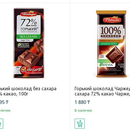
рький шоколад без сахара
Горький шоколад Чарже
 какао, 100г
сахара 72% какао Чаржед
95 ₸
1 880 ₸
аличии
В наличии
Купить
Купить