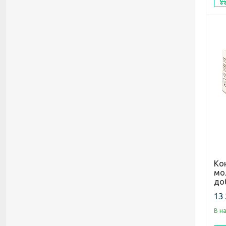
Ко
мо
доб
13 
В н