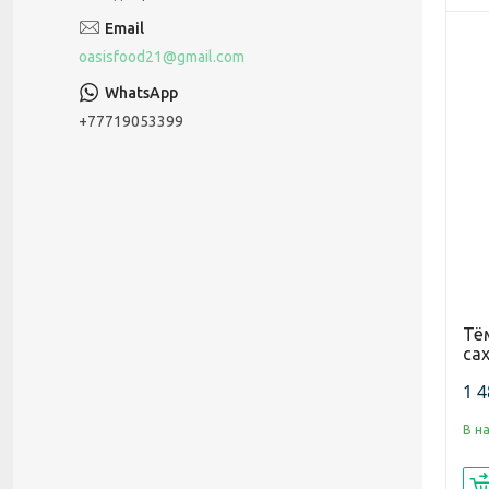
oasisfood21@gmail.com
+77719053399
Тё
сах
1 4
В н