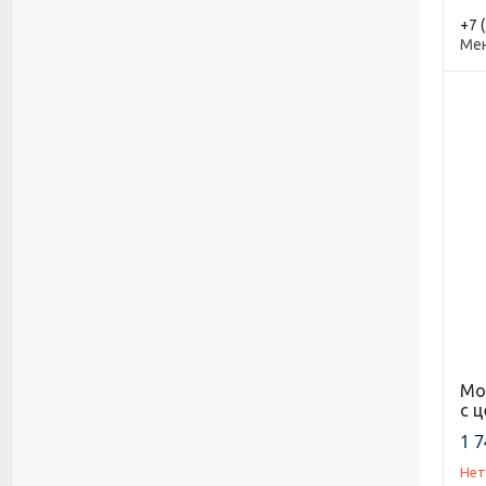
+7 
Ме
Мо
с 
1 7
Нет