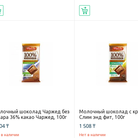
Купить
Купить
лочный шоколад Чаржед без
Молочный шоколад с к
хара 36% какао Чаржед, 100г
Слим энд фит, 100г
04 ₸
1 508 ₸
 в наличии
Нет в наличии