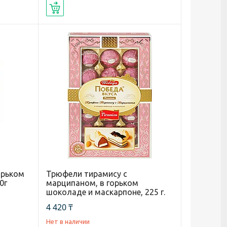
Купить
орьком
Трюфели тирамису с
0г
марципаном, в горьком
шоколаде и маскарпоне, 225 г.
4 420 ₸
Нет в наличии