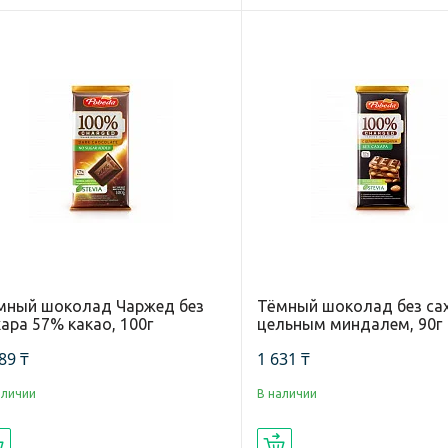
мный шоколад Чаржед без
Тёмный шоколад без сах
ара 57% какао, 100г
цельным миндалем, 90г
89 ₸
1 631 ₸
аличии
В наличии
Купить
Купить