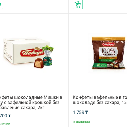
Купить
Купить
нфеты шоколадные Мишки в
Конфеты вафельные в г
су с вафельной крошкой без
шоколаде без сахара, 15
бавления сахара, 2кг
1 759 ₸
700 ₸
В наличии
аличии