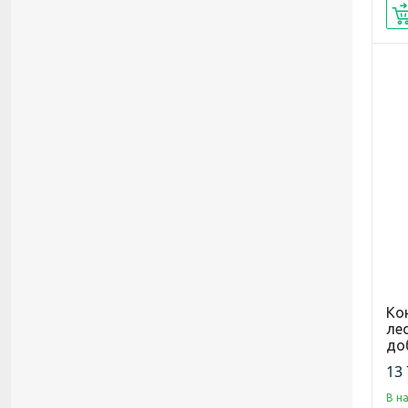
Ко
ле
до
13 
В н