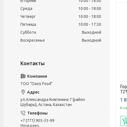
Вторник
10:00
18:00
Среда
10:00
18:00
Четверг
10:00
18:00
Пятница
10:00
17:30
Суббота
Выходной
Воскресенье
Выходной
ТОО "Oasis Food"
Го
72%
1 8
ул.Александра Княгинина 7 (район
Шубары), Астана, Казахстан
В н
+7 (771) 905-33-99
Менеджер