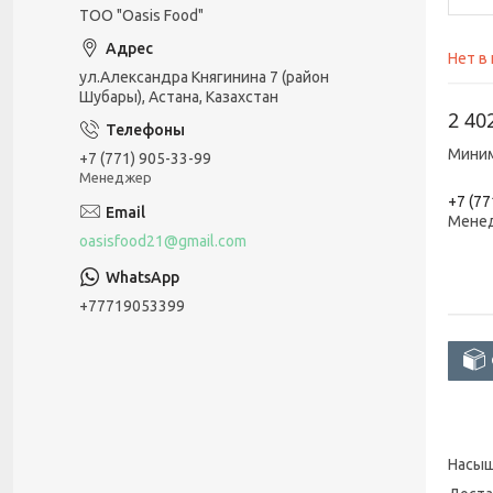
ТОО "Oasis Food"
Нет в
ул.Александра Княгинина 7 (район
Шубары), Астана, Казахстан
2 40
Миним
+7 (771) 905-33-99
Менеджер
+7 (77
Мене
oasisfood21@gmail.com
+77719053399
Насыщ