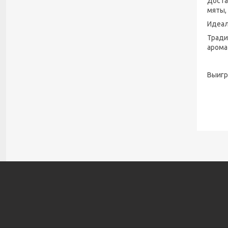
Доста
мяты,
Идеал
Тради
арома
Выигр