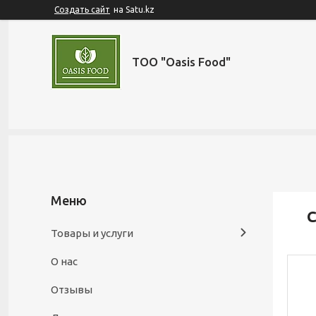
Создать сайт
на Satu.kz
ТОО "Oasis Food"
С
Товары и услуги
О нас
Отзывы