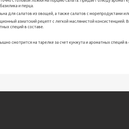
точно столовой ложки на порцию салата. Придает блюду аромат ку
 базилика и перца.
ьна для салатов из овощей, а также салатов с морепродуктами и
ционный азиатский рецепт с легкой маслянистой консистенцией. В
тных специй в составе.
ышно смотрится на тарелке за счет кунжута и ароматных специй в 