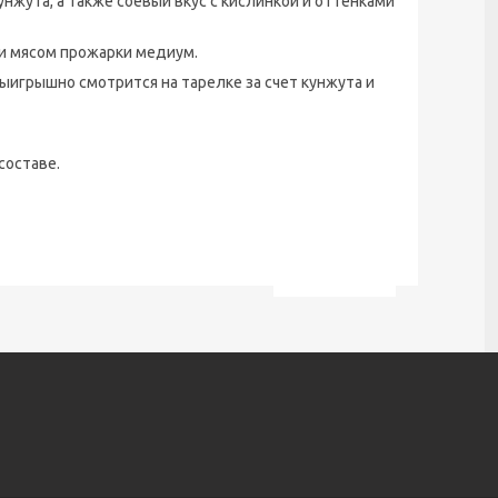
нжута, а также соевый вкус с кислинкой и оттенками
ли мясом прожарки медиум.
ыигрышно смотрится на тарелке за счет кунжута и
составе.