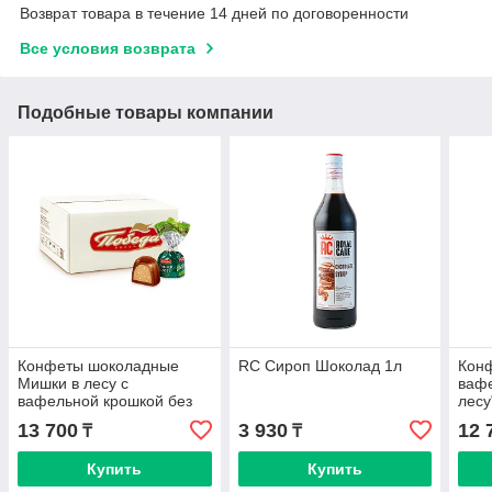
Возврат товара в течение 14 дней по договоренности
Все условия возврата
Подобные товары компании
Конфеты шоколадные
RC Сироп Шоколад 1л
Кон
Мишки в лесу с
ваф
вафельной крошкой без
лесу
добавления сахара, 2кг
горь
13 700
3 930
12 
₸
₸
Купить
Купить