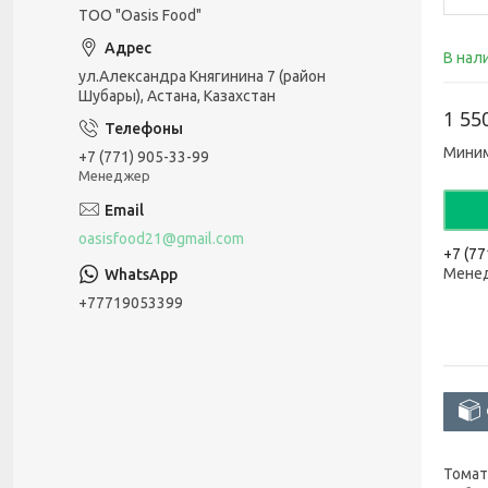
ТОО "Oasis Food"
В нал
ул.Александра Княгинина 7 (район
Шубары), Астана, Казахстан
1 55
Миним
+7 (771) 905-33-99
Менеджер
oasisfood21@gmail.com
+7 (77
Мене
+77719053399
Томат