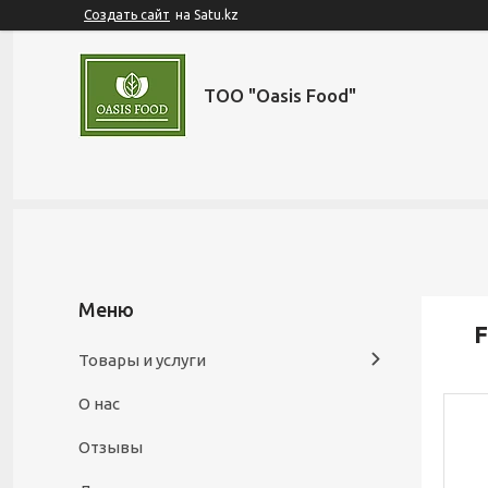
Создать сайт
на Satu.kz
ТОО "Oasis Food"
F
Товары и услуги
О нас
Отзывы