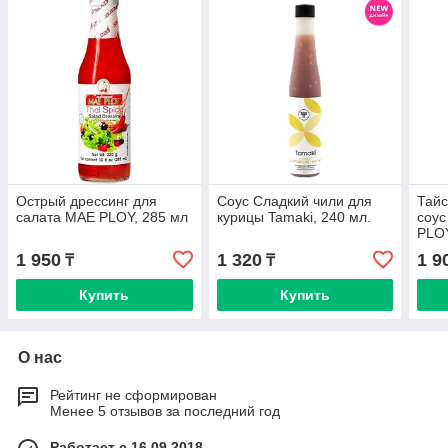
Острый дрессинг для
Соус Сладкий чили для
Тайс
салата MAE PLOY, 285 мл
курицы Tamaki, 240 мл.
соус
PLOY
1 950
1 320
1 9
₸
₸
Купить
Купить
О нас
Рейтинг не сформирован
Менее 5 отзывов за последний год
Работает с 16.09.2018