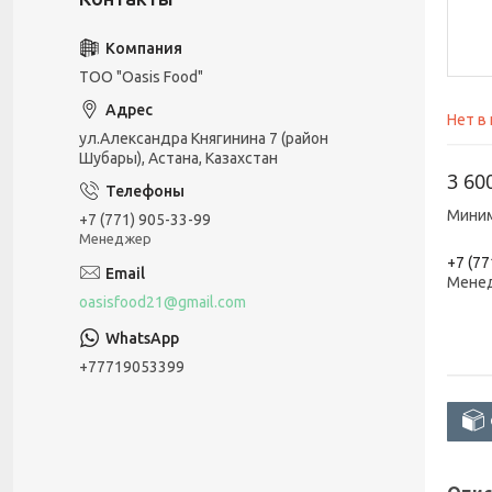
ТОО "Oasis Food"
Нет в
ул.Александра Княгинина 7 (район
Шубары), Астана, Казахстан
3 60
Миним
+7 (771) 905-33-99
Менеджер
+7 (77
Мене
oasisfood21@gmail.com
+77719053399