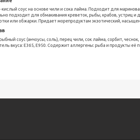
ание
-кислый соус на основе чили и сока лайма. Подходит для маринова
ьно подходит для обмакивания креветок, рыбы, крабов, устриц и 
отки или обжарки. Придает морепродуктам экзотический, насыщенн
ав
рыбный соус (анчоусы, соль), перец чили, сок лайма, сорбит, чеснок,
тель вкуса: Е365, Е950. Содержит аллергены: рыба и продукты её 