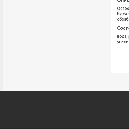
Опис
Остро
Идеал
обраб
Сост
вода, 
усили