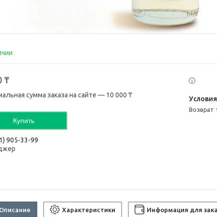
ичии
0 ₸
альная сумма заказа на сайте — 10 000 ₸
возврат
Купить
1) 905-33-99
джер
Описание
Характеристики
Информация для зак