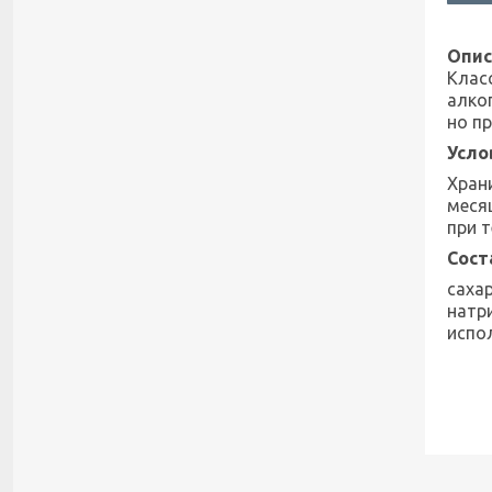
Опис
Клас
алко
но п
Усло
Храни
меся
при т
Сост
саха
натри
испо