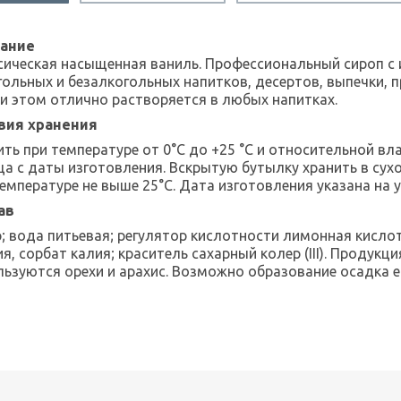
ание
сическая насыщенная ваниль. Профессиональный сироп с
гольных и безалкогольных напитков, десертов, выпечки, 
ри этом отлично растворяется в любых напитках.
вия хранения
ть при температуре от 0°С до +25 °C и относительной вла
ца с даты изготовления. Вскрытую бутылку хранить в су
емпературе не выше 25°C. Дата изготовления указана на у
ав
р; вода питьевая; регулятор кислотности лимонная кисло
я, сорбат калия; краситель сахарный колер (III).
Продукция
льзуются орехи и арахис. Возможно образование осадка 