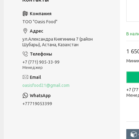
ТОО "Oasis Food"
В нал
ул.Александра Княгинина 7 (район
Шубары), Астана, Казахстан
1 65
Миним
+7 (771) 905-33-99
Менеджер
oasisfood21@gmail.com
+7 (77
Мене
+77719053399