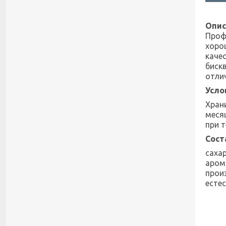
Опис
Проф
хоро
каче
биск
отли
Усло
Храни
меся
при т
Сост
саха
аром
прои
есте