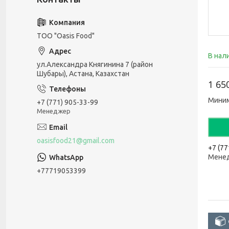
ТОО "Oasis Food"
В нал
ул.Александра Княгинина 7 (район
Шубары), Астана, Казахстан
1 65
Миним
+7 (771) 905-33-99
Менеджер
oasisfood21@gmail.com
+7 (77
Мене
+77719053399