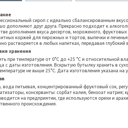
ание
ессиональный сироп с идеально сбалансированным вку
шо дополняют друг друга. Прекрасно подходит к алкогол
стве дополнения вкуса десертов, мороженого, фруктовых 
витных коржей для пирожных и тортов, выпечки и печенья
чно растворяется в любых напитках, передавая глубокий 
вия хранения
ть при температуре от 0°С до +25 °C и относительной вла
ца с даты изготовления. Вскрытую бутылку хранить в су
емпературе не выше 25°C. Дата изготовления указана на у
ав
р, вода питьевая, концентрированный фруктовый сок, рег
атизаторы, консерванты: сорбат калия, бензоат натрия; к
зводится на предприятии, где используются орехи и арах
ственного происхождения.