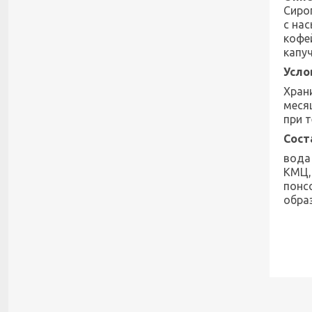
Сиро
с на
кофе
капу
Усло
Храни
меся
при т
Сост
вода
КМЦ,
понсо
обра