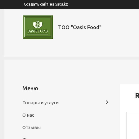
Создать сайт
на Satu.kz
ТОО "Oasis Food"
R
Товары и услуги
О нас
Отзывы