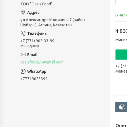
ТОО "Oasis Food"
В нал
ул.Александра Княгинина 7 (район
Шубары), Астана, Казахстан
4 80
Миним
+7 (771) 905-33-99
Менеджер
oasisfood21@gmail.com
+7 (77
Мене
+77719053399
Опис