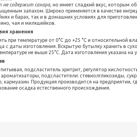
п
не содержит сахара
, но имеет сладкий вкус, которым об
сыщенным запахом. Широко применяется в качестве ингре
йнях и барах, так и в домашних условиях для приготовл
чино, чая и милкшейков.
вия хранения
ть при температуре от 0°С до +25 °C и относительной вла
ца с даты изготовления. Вскрытую бутылку хранить в су
емпературе не выше 25°C. Дата изготовления указана на у
ав
 питьевая, подсластитель эритрит, регулятор кислотност
 ароматизаторы, подсластители: стевиолгликозиды, сукра
, кармуазин.
Продукция производится на предприятии, гд
зование осадка естественного происхождения.