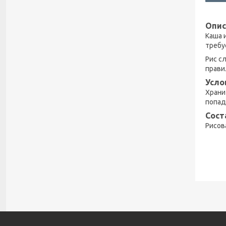
Опис
Каша 
требу
Рис с
прави
Усло
Храни
попад
Сост
Рисов