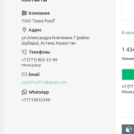
ТОО "Oasis Food"
В нал
ул.Александра Княгинина 7 (район
Шубары), Астана, Казахстан
1 43
Миним
+7 (771) 905-33-99
Менеджер
oasisfood21@gmail.com
+7 (77
Мене
+77719053399