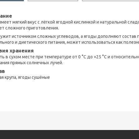
ание
имеет мягкий вкус с лёгкой ягодной кислинкой и натуральной сла
ет сложного приготовления.
лужит источником сложных углеводов, а ягоды дополняют состав
льного и диетического питания, может использоваться как полезн
вия хранения
ть в сухом месте при температуре от 0 °C до +25 °C и относитель
ания прямых солнечных лучей.
ав
ая крупа, ягоды сушёные