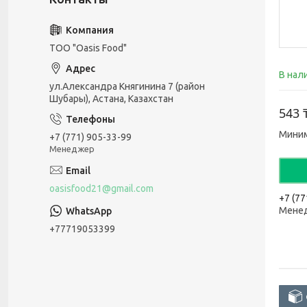
ТОО "Oasis Food"
В нал
ул.Александра Княгинина 7 (район
Шубары), Астана, Казахстан
543 
Миним
+7 (771) 905-33-99
Менеджер
oasisfood21@gmail.com
+7 (77
Мене
+77719053399