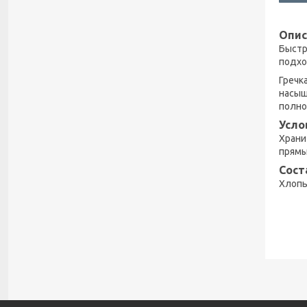
Опис
Быстр
подхо
Гречк
насыщ
полно
Усло
Храни
прямы
Сост
Хлопь