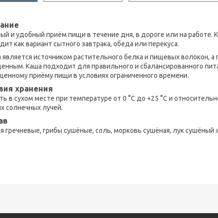
ание
ый и удобный приём пищи в течение дня, в дороге или на работе. 
дит как вариант сытного завтрака, обеда или перекуса.
а является источником растительного белка и пищевых волокон, 
енным. Каша подходит для правильного и сбалансированного пита
ценному приёму пищи в условиях ограниченного времени.
вия хранения
ть в сухом месте при температуре от 0 °C до +25 °C и относитель
х солнечных лучей.
ав
я гречневые, грибы сушёные, соль, морковь сушёная, лук сушёный