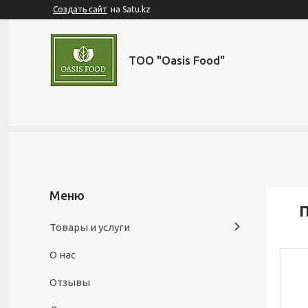
Создать сайт
на Satu.kz
ТОО "Oasis Food"
П
Товары и услуги
О нас
Отзывы