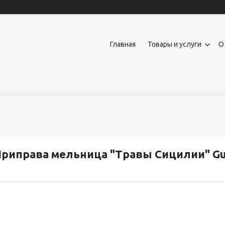
Главная
Товары и услуги
О
риправа мельница "Травы Сицилии" Gur