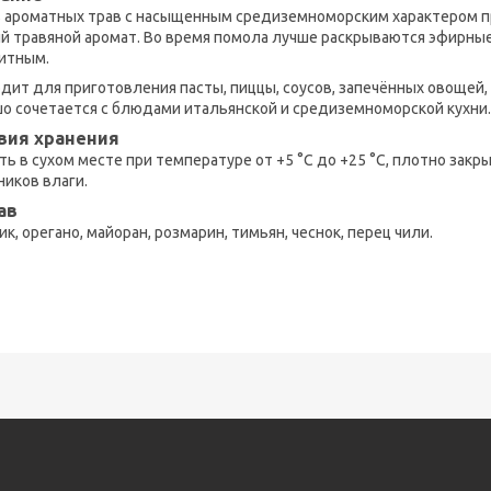
 ароматных трав с насыщенным средиземноморским характером п
й травяной аромат. Во время помола лучше раскрываются эфирные 
итным.
дит для приготовления пасты, пиццы, соусов, запечённых овощей, 
о сочетается с блюдами итальянской и средиземноморской кухни.
вия хранения
ть в сухом месте при температуре от +5 °C до +25 °C, плотно зак
ников влаги.
ав
к, орегано, майоран, розмарин, тимьян, чеснок, перец чили.