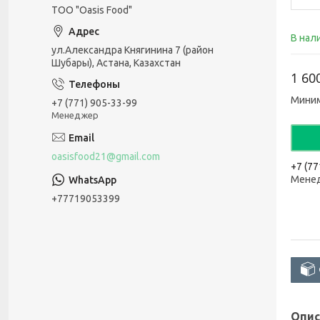
ТОО "Oasis Food"
В нал
ул.Александра Княгинина 7 (район
Шубары), Астана, Казахстан
1 60
Миним
+7 (771) 905-33-99
Менеджер
oasisfood21@gmail.com
+7 (77
Мене
+77719053399
Опис