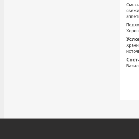
Смесь
свежи
аппет
Подхо
Хорош
Усло
Храни
источ
Сост
Базили